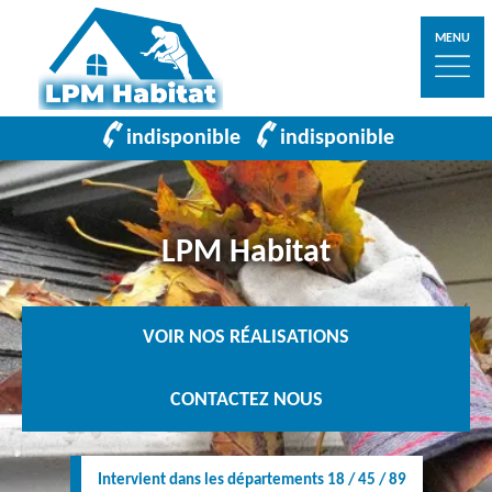
MENU
indisponible
indisponible
LPM Habitat
VOIR NOS RÉALISATIONS
CONTACTEZ NOUS
Intervient dans les départements 18 / 45 / 89