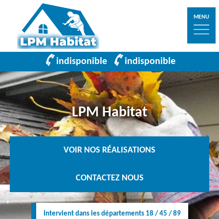
MENU
indisponible
indisponible
LPM Habitat
VOIR NOS RÉALISATIONS
CONTACTEZ NOUS
Intervient dans les départements 18 / 45 / 89