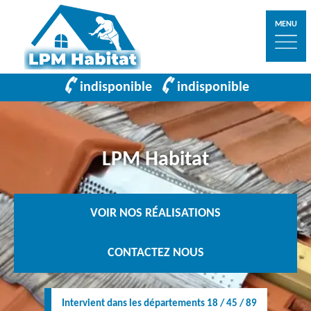
MENU
indisponible
indisponible
LPM Habitat
VOIR NOS RÉALISATIONS
CONTACTEZ NOUS
Intervient dans les départements 18 / 45 / 89