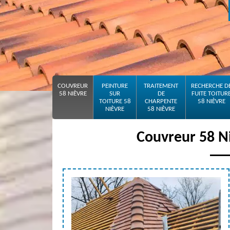
COUVREUR
PEINTURE
TRAITEMENT
RECHERCHE D
58 NIÈVRE
SUR
DE
FUITE TOITUR
TOITURE 58
CHARPENTE
58 NIÈVRE
NIÈVRE
58 NIÈVRE
Couvreur 58 Niè