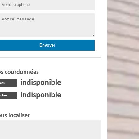
s coordonnées
indisponible
reau
indisponible
ntier
us localiser