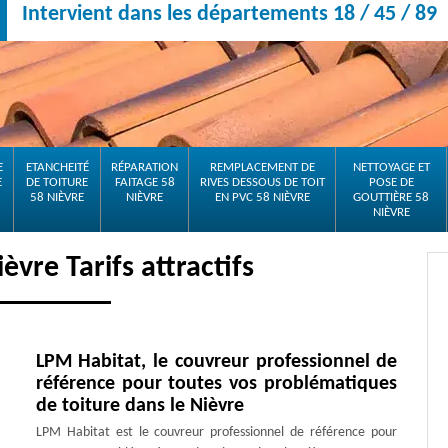
Intervient dans les départements 18 / 45 / 89
E
ETANCHEITÉ
RÉPARATION
REMPLACEMENT DE
NETTOYAGE ET
E
DE TOITURE
FAITAGE 58
RIVES DESSOUS DE TOIT
POSE DE
58 NIÈVRE
NIÈVRE
EN PVC 58 NIÈVRE
GOUTTIÈRE 58
NIÈVRE
vre Tarifs attractifs
LPM Habitat, le couvreur professionnel de
référence pour toutes vos problématiques
de toiture dans le Nièvre
LPM Habitat est le couvreur professionnel de référence pour