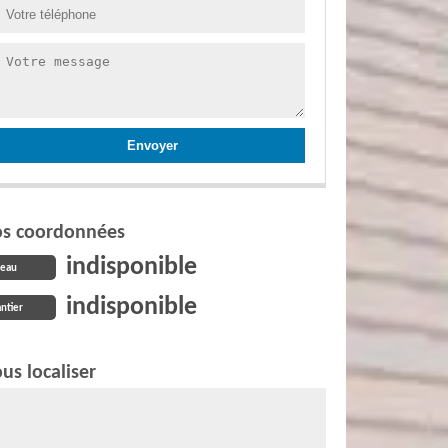
s coordonnées
indisponible
reau
indisponible
ntier
us localiser