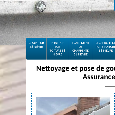
COUVREUR
PEINTURE
TRAITEMENT
RECHERCHE D
58 NIÈVRE
SUR
DE
FUITE TOITUR
TOITURE 58
CHARPENTE
58 NIÈVRE
NIÈVRE
58 NIÈVRE
Nettoyage et pose de go
Assurance