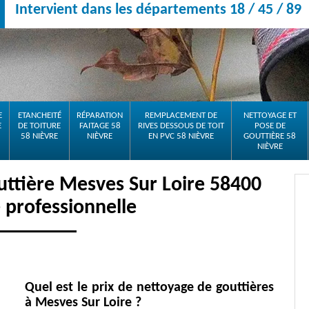
Intervient dans les départements 18 / 45 / 89
E
ETANCHEITÉ
RÉPARATION
REMPLACEMENT DE
NETTOYAGE ET
E
DE TOITURE
FAITAGE 58
RIVES DESSOUS DE TOIT
POSE DE
58 NIÈVRE
NIÈVRE
EN PVC 58 NIÈVRE
GOUTTIÈRE 58
NIÈVRE
uttière Mesves Sur Loire 58400
 professionnelle
Quel est le prix de nettoyage de gouttières
à Mesves Sur Loire ?