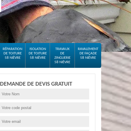
RÉPARATION
ISOLATION
TRAVAUX
RAVALEMENT
DE TOITURE
DE TOITURE
DE
DE FAÇADE
58 NIÈVRE
58 NIÈVRE
ZINGUERIE
58 NIÈVRE
58 NIÈVRE
DEMANDE DE DEVIS GRATUIT