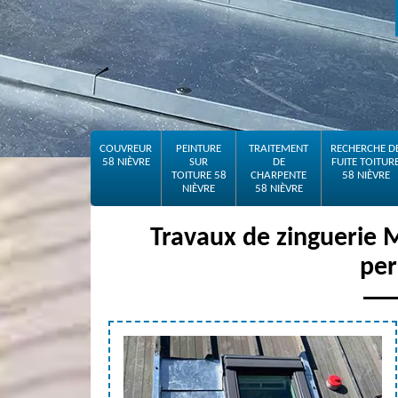
COUVREUR
PEINTURE
TRAITEMENT
RECHERCHE D
58 NIÈVRE
SUR
DE
FUITE TOITUR
TOITURE 58
CHARPENTE
58 NIÈVRE
NIÈVRE
58 NIÈVRE
Travaux de zinguerie 
per