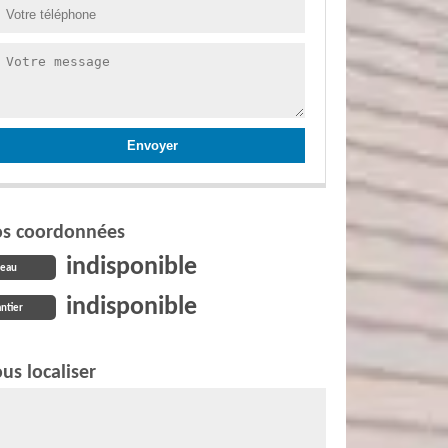
s coordonnées
indisponible
reau
indisponible
ntier
us localiser