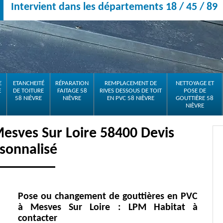
Intervient dans les départements 18 / 45 / 89
E
ETANCHEITÉ
RÉPARATION
REMPLACEMENT DE
NETTOYAGE ET
E
DE TOITURE
FAITAGE 58
RIVES DESSOUS DE TOIT
POSE DE
58 NIÈVRE
NIÈVRE
EN PVC 58 NIÈVRE
GOUTTIÈRE 58
NIÈVRE
Mesves Sur Loire 58400 Devis
sonnalisé
Pose ou changement de gouttières en PVC
à Mesves Sur Loire : LPM Habitat à
contacter