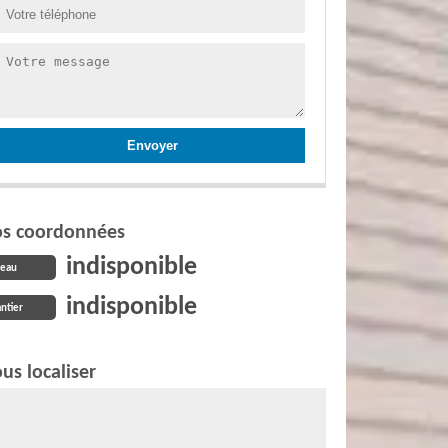
s coordonnées
indisponible
reau
indisponible
ntier
us localiser