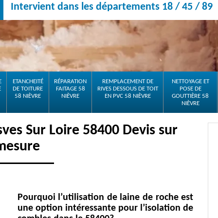
Intervient dans les départements 18 / 45 / 89
E
ETANCHEITÉ
RÉPARATION
REMPLACEMENT DE
NETTOYAGE ET
E
DE TOITURE
FAITAGE 58
RIVES DESSOUS DE TOIT
POSE DE
58 NIÈVRE
NIÈVRE
EN PVC 58 NIÈVRE
GOUTTIÈRE 58
NIÈVRE
sves Sur Loire 58400 Devis sur
mesure
Pourquoi l’utilisation de laine de roche est
une option intéressante pour l’isolation de