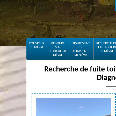
COUVREUR
PEINTURE
TRAITEMENT
RECHERCHE D
58 NIÈVRE
SUR
DE
FUITE TOITUR
TOITURE 58
CHARPENTE
58 NIÈVRE
NIÈVRE
58 NIÈVRE
Recherche de fuite to
Diagno