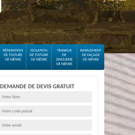
RÉPARATION
ISOLATION
TRAVAUX
RAVALEMENT
DE TOITURE
DE TOITURE
DE
DE FAÇADE
58 NIÈVRE
58 NIÈVRE
ZINGUERIE
58 NIÈVRE
58 NIÈVRE
DEMANDE DE DEVIS GRATUIT