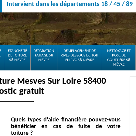
Intervient dans les départements 18 / 45 / 89
E
ETANCHEITÉ
RÉPARATION
REMPLACEMENT DE
NETTOYAGE ET
E
DE TOITURE
FAITAGE 58
RIVES DESSOUS DE TOIT
POSE DE
58 NIÈVRE
NIÈVRE
EN PVC 58 NIÈVRE
GOUTTIÈRE 58
NIÈVRE
iture Mesves Sur Loire 58400
stic gratuit
Quels types d’aide financière pouvez-vous
bénéficier en cas de fuite de votre
toiture ?