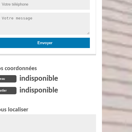
s coordonnées
indisponible
reau
indisponible
ntier
us localiser