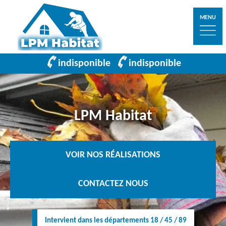
MENU
indisponible
indisponible
LPM Habitat
VOIR NOS RÉALISATIONS
CONTACTEZ NOUS
Intervient dans les départements 18 / 45 / 89