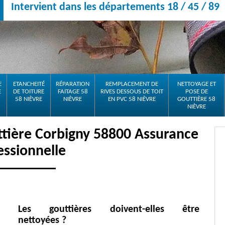
Intervient dans les départements 18 / 45 / 89
E
ETANCHEITÉ
RÉPARATION
REMPLACEMENT DE
NETTOYAGE ET
E
DE TOITURE
FAITAGE 58
RIVES DESSOUS DE TOIT
POSE DE
58 NIÈVRE
NIÈVRE
EN PVC 58 NIÈVRE
GOUTTIÈRE 58
NIÈVRE
ttière Corbigny 58800 Assurance
essionnelle
Les gouttières doivent-elles être
nettoyées ?