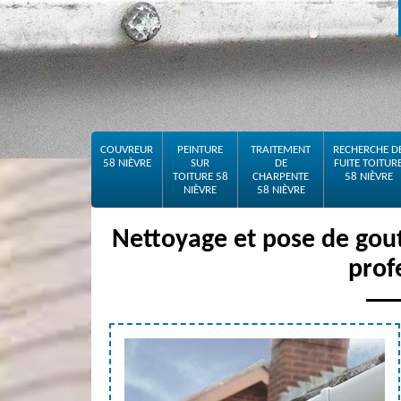
COUVREUR
PEINTURE
TRAITEMENT
RECHERCHE D
58 NIÈVRE
SUR
DE
FUITE TOITUR
TOITURE 58
CHARPENTE
58 NIÈVRE
NIÈVRE
58 NIÈVRE
Nettoyage et pose de gou
prof