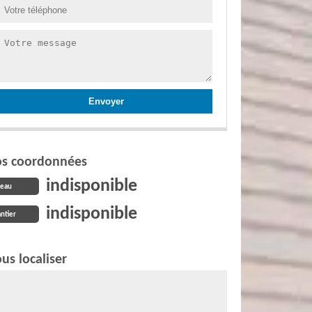
s coordonnées
indisponible
reau
indisponible
ntier
us localiser