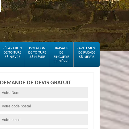
RÉPARATION
ISOLATION
TRAVAUX
RAVALEMENT
DE TOITURE
DE TOITURE
DE
DE FAÇADE
58 NIÈVRE
58 NIÈVRE
ZINGUERIE
58 NIÈVRE
58 NIÈVRE
DEMANDE DE DEVIS GRATUIT