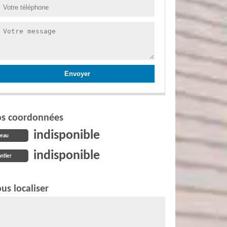
s coordonnées
indisponible
reau
indisponible
ntier
us localiser