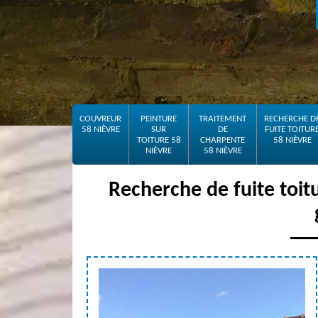
COUVREUR
PEINTURE
TRAITEMENT
RECHERCHE D
58 NIÈVRE
SUR
DE
FUITE TOITUR
TOITURE 58
CHARPENTE
58 NIÈVRE
NIÈVRE
58 NIÈVRE
Recherche de fuite toit