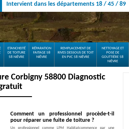
Intervient dans les départements 18 / 45 / 89
E
ETANCHEITÉ
RÉPARATION
REMPLACEMENT DE
NETTOYAGE ET
E
DE TOITURE
FAITAGE 58
RIVES DESSOUS DE TOIT
POSE DE
58 NIÈVRE
NIÈVRE
EN PVC 58 NIÈVRE
GOUTTIÈRE 58
NIÈVRE
ure Corbigny 58800 Diagnostic
gratuit
Comment un professionnel procède-t-il
pour réparer une fuite de toiture ?
Un professionnel comme LPM Habitatcommence par une