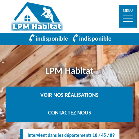
MENU
indisponible
indisponible
LPM Habitat
VOIR NOS RÉALISATIONS
CONTACTEZ NOUS
Intervient dans les départements 18 / 45 / 89