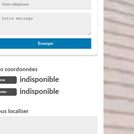
s coordonnées
indisponible
reau
indisponible
ntier
us localiser