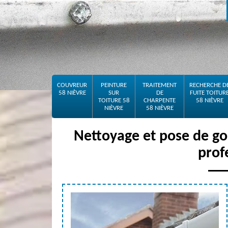
COUVREUR
PEINTURE
TRAITEMENT
RECHERCHE D
58 NIÈVRE
SUR
DE
FUITE TOITUR
TOITURE 58
CHARPENTE
58 NIÈVRE
NIÈVRE
58 NIÈVRE
Nettoyage et pose de go
prof