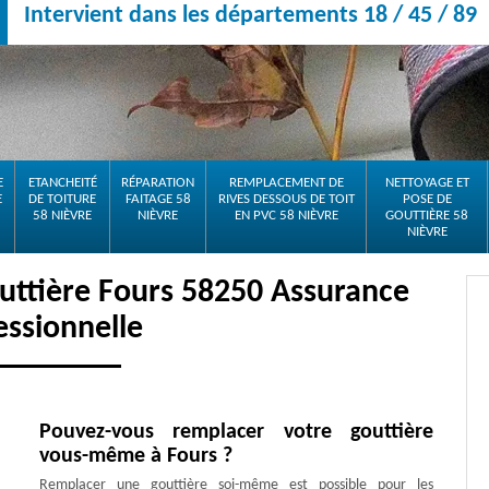
Intervient dans les départements 18 / 45 / 89
E
ETANCHEITÉ
RÉPARATION
REMPLACEMENT DE
NETTOYAGE ET
E
DE TOITURE
FAITAGE 58
RIVES DESSOUS DE TOIT
POSE DE
58 NIÈVRE
NIÈVRE
EN PVC 58 NIÈVRE
GOUTTIÈRE 58
NIÈVRE
uttière Fours 58250 Assurance
essionnelle
Pouvez-vous remplacer votre gouttière
vous-même à Fours ?
Remplacer une gouttière soi-même est possible pour les