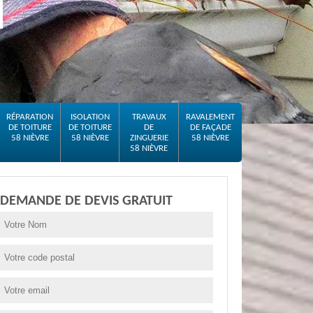
RÉPARATION
ISOLATION
TRAVAUX
RAVALEMENT
DE TOITURE
DE TOITURE
DE
DE FAÇADE
58 NIÈVRE
58 NIÈVRE
ZINGUERIE
58 NIÈVRE
58 NIÈVRE
DEMANDE DE DEVIS GRATUIT