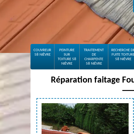
COUVREUR
PEINTURE
TRAITEMENT
RECHERCHE D
58 NIÈVRE
SUR
DE
FUITE TOITUR
TOITURE 58
CHARPENTE
58 NIÈVRE
NIÈVRE
58 NIÈVRE
Réparation faitage Fo