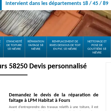
Intervient dans les départements 18 / 45 / 89
E
ETANCHEITÉ
RÉPARATION
REMPLACEMENT DE
NETTOYAGE ET
E
DE TOITURE
FAITAGE 58
RIVES DESSOUS DE TOIT
POSE DE
58 NIÈVRE
NIÈVRE
EN PVC 58 NIÈVRE
GOUTTIÈRE 58
NIÈVRE
urs 58250 Devis personnalisé
Demandez le devis de la réparation de
faitage à LPM Habitat à Fours
Avant d’entreprendre des travaux relatifs à une toiture, il est