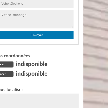
s coordonnées
indisponible
reau
indisponible
ntier
us localiser