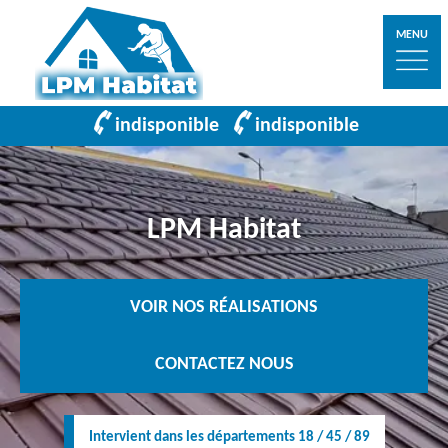
MENU
indisponible
indisponible
LPM Habitat
VOIR NOS RÉALISATIONS
CONTACTEZ NOUS
Intervient dans les départements 18 / 45 / 89