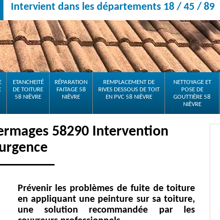
Intervient dans les départements 18 / 45 / 89
E
ETANCHEITÉ
RÉPARATION
REMPLACEMENT DE
NETTOYAGE ET
E
DE TOITURE
FAITAGE 58
RIVES DESSOUS DE TOIT
POSE DE
58 NIÈVRE
NIÈVRE
EN PVC 58 NIÈVRE
GOUTTIÈRE 58
NIÈVRE
Sermages 58290 Intervention
'urgence
Prévenir les problèmes de fuite de toiture
en appliquant une peinture sur sa toiture,
une solution recommandée par les