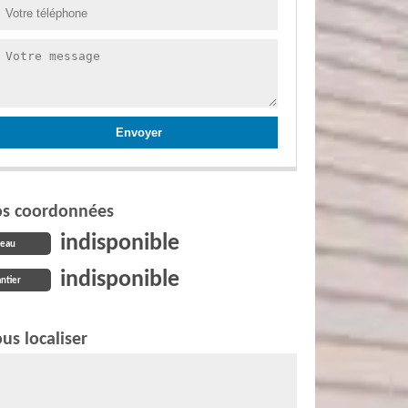
s coordonnées
indisponible
reau
indisponible
ntier
us localiser