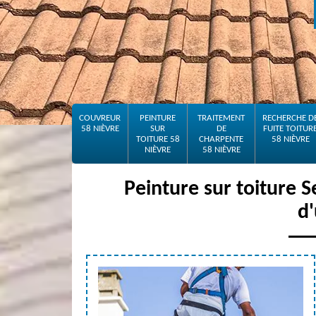
COUVREUR
PEINTURE
TRAITEMENT
RECHERCHE D
58 NIÈVRE
SUR
DE
FUITE TOITUR
TOITURE 58
CHARPENTE
58 NIÈVRE
NIÈVRE
58 NIÈVRE
Peinture sur toiture 
d