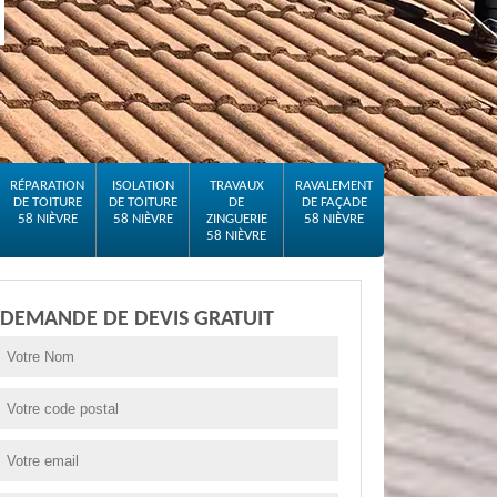
RÉPARATION
ISOLATION
TRAVAUX
RAVALEMENT
DE TOITURE
DE TOITURE
DE
DE FAÇADE
58 NIÈVRE
58 NIÈVRE
ZINGUERIE
58 NIÈVRE
58 NIÈVRE
DEMANDE DE DEVIS GRATUIT