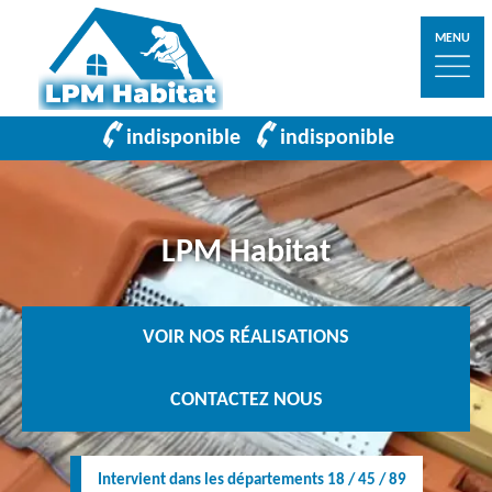
MENU
indisponible
indisponible
LPM Habitat
VOIR NOS RÉALISATIONS
CONTACTEZ NOUS
Intervient dans les départements 18 / 45 / 89