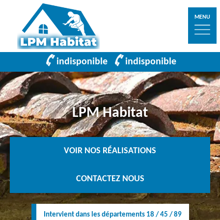
MENU
indisponible
indisponible
LPM Habitat
VOIR NOS RÉALISATIONS
CONTACTEZ NOUS
Intervient dans les départements 18 / 45 / 89