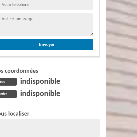
s coordonnées
indisponible
reau
indisponible
ntier
us localiser