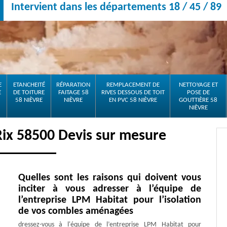
Intervient dans les départements 18 / 45 / 89
E
ETANCHEITÉ
RÉPARATION
REMPLACEMENT DE
NETTOYAGE ET
E
DE TOITURE
FAITAGE 58
RIVES DESSOUS DE TOIT
POSE DE
58 NIÈVRE
NIÈVRE
EN PVC 58 NIÈVRE
GOUTTIÈRE 58
NIÈVRE
 Rix 58500 Devis sur mesure
Quelles sont les raisons qui doivent vous
inciter à vous adresser à l’équipe de
l’entreprise LPM Habitat pour l’isolation
de vos combles aménagées
dressez-vous à l'équipe de l’entreprise LPM Habitat pour