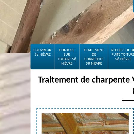
COUVREUR
PEINTURE
TRAITEMENT
RECHERCHE D
58 NIÈVRE
SUR
DE
FUITE TOITUR
TOITURE 58
CHARPENTE
58 NIÈVRE
NIÈVRE
58 NIÈVRE
Traitement de charpente 