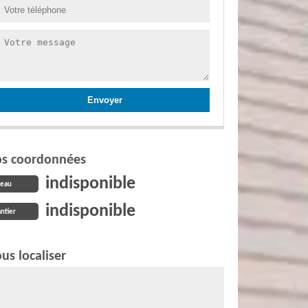
s coordonnées
indisponible
reau
indisponible
ntier
us localiser