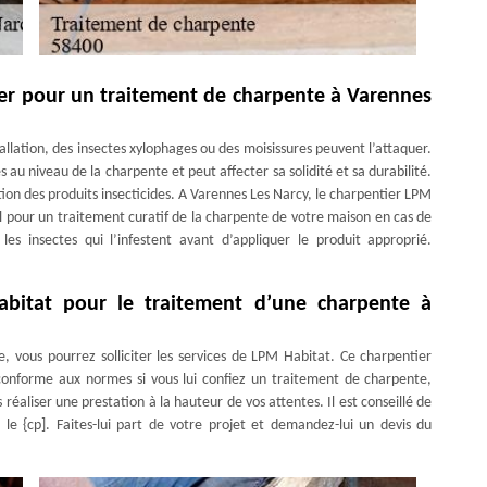
ler pour un traitement de charpente à Varennes
allation, des insectes xylophages ou des moisissures peuvent l’attaquer.
u niveau de la charpente et peut affecter sa solidité et sa durabilité.
cation des produits insecticides. A Varennes Les Narcy, le charpentier LPM
el pour un traitement curatif de la charpente de votre maison en cas de
 les insectes qui l’infestent avant d’appliquer le produit approprié.
abitat pour le traitement d’une charpente à
, vous pourrez solliciter les services de LPM Habitat. Ce charpentier
 conforme aux normes si vous lui confiez un traitement de charpente,
s réaliser une prestation à la hauteur de vos attentes. Il est conseillé de
 le {cp]. Faites-lui part de votre projet et demandez-lui un devis du