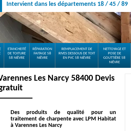
Intervient dans les départements 18 / 45 / 89
E
ETANCHEITÉ
RÉPARATION
REMPLACEMENT DE
NETTOYAGE ET
E
DE TOITURE
FAITAGE 58
RIVES DESSOUS DE TOIT
POSE DE
58 NIÈVRE
NIÈVRE
EN PVC 58 NIÈVRE
GOUTTIÈRE 58
NIÈVRE
Varennes Les Narcy 58400 Devis
gratuit
Des produits de qualité pour un
traitement de charpente avec LPM Habitat
à Varennes Les Narcy