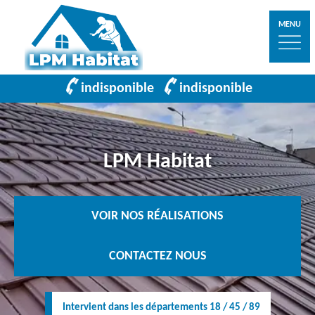
MENU
indisponible
indisponible
LPM Habitat
VOIR NOS RÉALISATIONS
CONTACTEZ NOUS
Intervient dans les départements 18 / 45 / 89