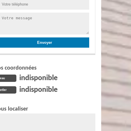
s coordonnées
indisponible
reau
indisponible
ntier
us localiser