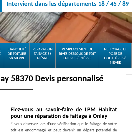
Intervient dans les départements 18 / 45 / 89
E
ETANCHEITÉ
RÉPARATION
REMPLACEMENT DE
NETTOYAGE ET
E
DE TOITURE
FAITAGE 58
RIVES DESSOUS DE TOIT
POSE DE
58 NIÈVRE
NIÈVRE
EN PVC 58 NIÈVRE
GOUTTIÈRE 58
NIÈVRE
lay 58370 Devis personnalisé
Fiez-vous au savoir-faire de LPM Habitat
pour une réparation de faitage à Onlay
Si vous observez lors d’une vérification que le faitage de votre
toit est endommagé et peut devenir un départ potentiel de