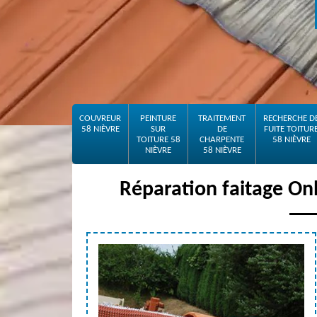
COUVREUR
PEINTURE
TRAITEMENT
RECHERCHE D
58 NIÈVRE
SUR
DE
FUITE TOITUR
TOITURE 58
CHARPENTE
58 NIÈVRE
NIÈVRE
58 NIÈVRE
Réparation faitage On