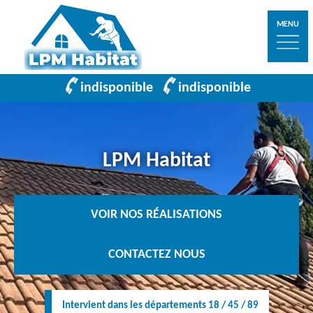
MENU
indisponible
indisponible
LPM Habitat
VOIR NOS RÉALISATIONS
CONTACTEZ NOUS
Intervient dans les départements 18 / 45 / 89